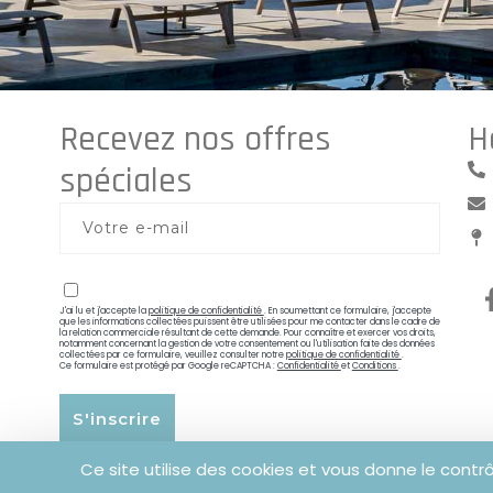
Recevez nos offres
H
spéciales
J'ai lu et j'accepte la
politique de confidentialité
. En soumettant ce formulaire, j'accepte
que les informations collectées puissent être utilisées pour me contacter dans le cadre de
la relation commerciale résultant de cette demande. Pour connaître et exercer vos droits,
notamment concernant la gestion de votre consentement ou l'utilisation faite des données
collectées par ce formulaire, veuillez consulter notre
politique de confidentialité
.
Ce formulaire est protégé par Google reCAPTCHA :
Confidentialité
et
Conditions
.
S'inscrire
Alternative:
Ce site utilise des cookies et vous donne le contr
Mentions légales