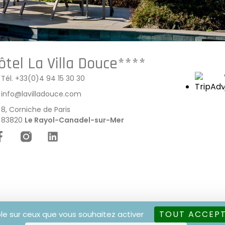
ôtel La Villa Douce****
Tél. +33(0)4 94 15 30 30
info@lavilladouce.com
8, Corniche de Paris
83820
Le Rayol-Canadel-sur-Mer
TOUT ACCEP
ôle sur ceux que vous souhaitez activer
–
Politique de confidentialité
–
Conditions Générales de Ve