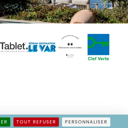
TER
TOUT REFUSER
PERSONNALISER
nte
–
Médiation
– Une réalisation
Tout Simplement Digital