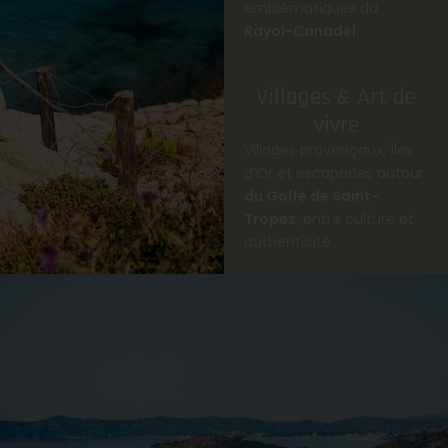
emblématiques du
Rayol-Canadel
.
Villages & Art de
vivre
Villages provençaux, Îles
d’Or et escapades autour
du Golfe de Saint-
Tropez
, entre culture et
authenticité.