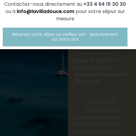
Contactez-nous directement au
+33 4 94 15 30 30
ou à
info@lavilladouce.com
pour
votre séjour sur
mesure
Réservez votre séjour au meilleur prix - exclusivement
Plages &
sur notre site
Méditerranée
Criques préservées,
plages de sable fin et
eaux turquoise
à
quelques minutes de La
Villa Douce
.
Nature &
Patrimoine
Jardins remarquables,
sentiers du Massif des
Maures et panoramas