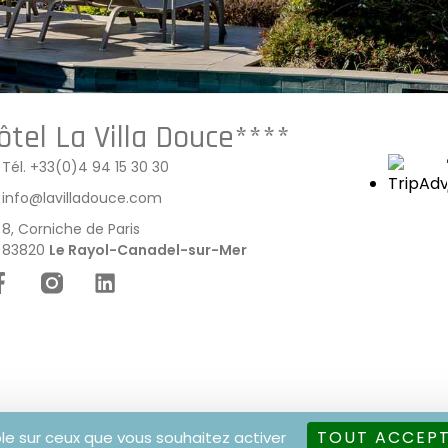
ôtel La Villa Douce****
Tél. +33(0)4 94 15 30 30
info@lavilladouce.com
8, Corniche de Paris
83820
Le Rayol-Canadel-sur-Mer
TOUT ACCEP
ôle sur ceux que vous souhaitez activer