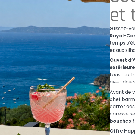
et 
Glissez-vo
Rayol-Ca
temps s’ét
et aux silh
Ouvert d’A
extérieur
toast au f
avec douc
Avant de v
chef barma
carte : de
caresse se
bouches 
Offre Hap