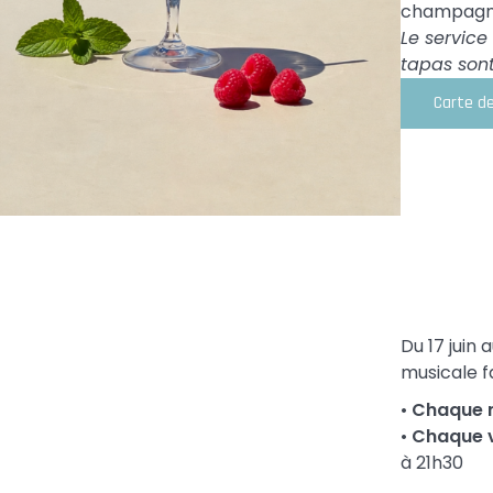
champagne
Le service
tapas sont
Carte d
Du 17 juin
musicale f
•
Chaque 
•
Chaque v
à 21h30