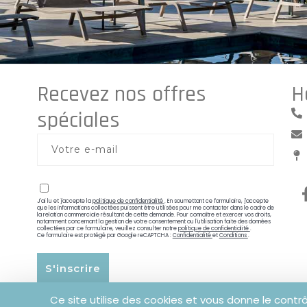
Recevez nos offres
H
spéciales
J'ai lu et j'accepte la
politique de confidentialité
. En soumettant ce formulaire, j'accepte
que les informations collectées puissent être utilisées pour me contacter dans le cadre de
la relation commerciale résultant de cette demande. Pour connaître et exercer vos droits,
notamment concernant la gestion de votre consentement ou l'utilisation faite des données
collectées par ce formulaire, veuillez consulter notre
politique de confidentialité
.
Ce formulaire est protégé par Google reCAPTCHA :
Confidentialité
et
Conditions
.
S'inscrire
Alternative:
Ce site utilise des cookies et vous donne le contr