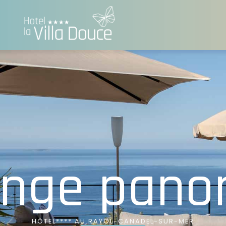
unge pano
HÔTEL**** AU RAYOL-CANADEL-SUR-MER