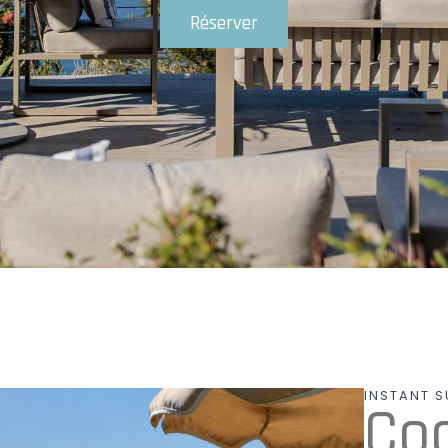
Réserver
INSTANT S
Coc