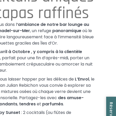
tapas raffinés
us dans l
’ambiance de notre bar lounge au
nadel-sur-Mer
, un refuge
panoramique
où le
ire langoureusement face à l’immensité bleue
ouettes graciles des Îles d’Or.
vril à Octobre , y compris à la clientèle
e
, parfait pour une fin d’après-midi, porter un
lamboiement crépusculaire ou amorcer la nuit
eur.
ous laisser happer par les délices de
L’Envol
, le
n Julian Rebichon vous convie à explorer sa
s mixtures osées où chaque verre devient une
nsorielle. Partagez-les avec
des amuse-
fondants
,
tendres
et
parfumés
.
py Sunset
: 2 cocktails (ou flûtes de